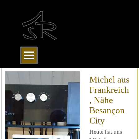
Direkt zum Seiteninhalt
Menü überspringen
Michel aus
Frankreich
, Nähe
Besançon
City
Heute hat uns