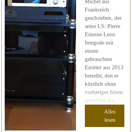
Michel aus
Frankreich
geschrieben, der
seine LS: Pierre
Etienne Leon
Integrale mit
einem
gebrauchten
Emitter aus 2013
betreibt, den er
kürzlich ohne
vorheriges hören
erworben hat.
Alles
lesen