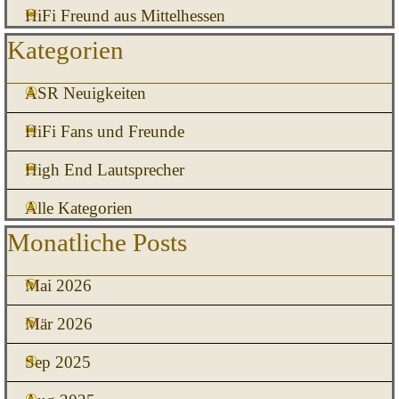
HiFi Freund aus Mittelhessen
Block überspringen Kategorien
Kategorien
ASR Neuigkeiten
HiFi Fans und Freunde
High End Lautsprecher
Alle Kategorien
Block überspringen Monatliche Posts
Monatliche Posts
Mai 2026
Mär 2026
Sep 2025