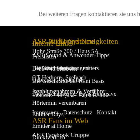
Bei weiteren Fragen kontaktieren sie uns b
ASR WIKI und Neuigkeiten
ASR Audio Systeme
Interne Links
Hohe Straße 700 / Haus 5A
ASR Sound & Anwender-Tipps
Preislisten
Die Geschichte des Emitters
Bedienungsanleitungen
D-35 745 Herborn
OT Herborn- Seelbach
Gebraucht-Geräte Info
Die Geschichte der Mini Basis
Inzahlungnahmen & Vorführer
Die Geschichte der Basis Exclusive
Telefon:
+49 (0 27 72) 649 880
Hörtermin vereinbaren
Impressum
Datenschutz
Kontakt
Emitter Days
ASR Fans im Web
Emitter at Home
ASR Facebook Gruppe
Direktvertrieb