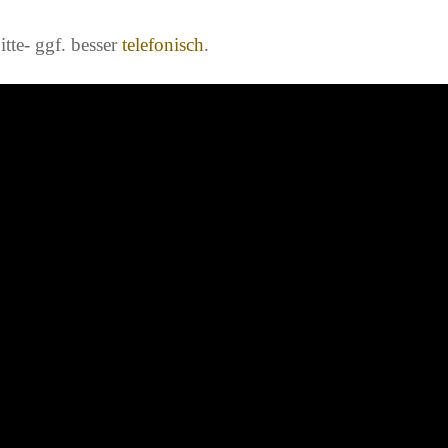
itte- ggf. besser
telefonisch
.