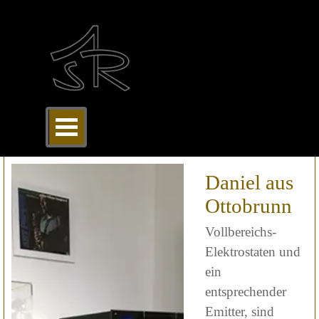
Direkt zum Seiteninhalt
Menü überspringen
Daniel aus
Ottobrunn
Vollbereichs-
Elektrostaten und
ein
entsprechender
Emitter, sind