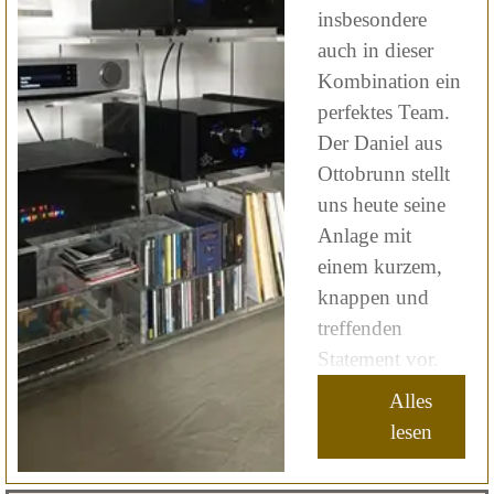
insbesondere
auch in dieser
Kombination ein
perfektes Team.
Der Daniel aus
Ottobrunn stellt
uns heute seine
Anlage mit
einem kurzem,
knappen und
treffenden
Statement vor.
Alles
lesen