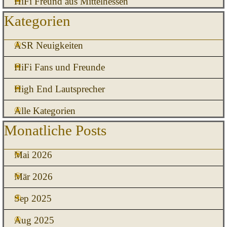
HiFi Freund aus Mittelhessen
Block überspringen Kategorien
Kategorien
ASR Neuigkeiten
HiFi Fans und Freunde
High End Lautsprecher
Alle Kategorien
Block überspringen Monatliche Posts
Monatliche Posts
Mai 2026
Mär 2026
Sep 2025
Aug 2025