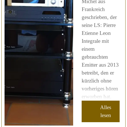
Michel aus
Frankreich
geschrieben, der
seine LS: Pierre
Etienne Leon
Integrale mit
einem
gebrauchten
Emitter aus 2013
betreibt, den er
kürzlich ohne
vorheriges hören
erworben hat.
Alles
lesen