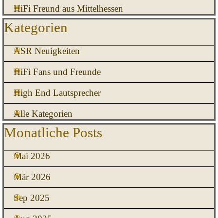
HiFi Freund aus Mittelhessen
Block überspringen Kategorien
Kategorien
ASR Neuigkeiten
HiFi Fans und Freunde
High End Lautsprecher
Alle Kategorien
Block überspringen Monatliche Posts
Monatliche Posts
Mai 2026
Mär 2026
Sep 2025