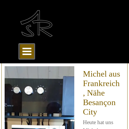
Direkt zum Seiteninhalt
Menü überspringen
Michel aus
Frankreich
, Nähe
Besançon
City
Heute hat uns