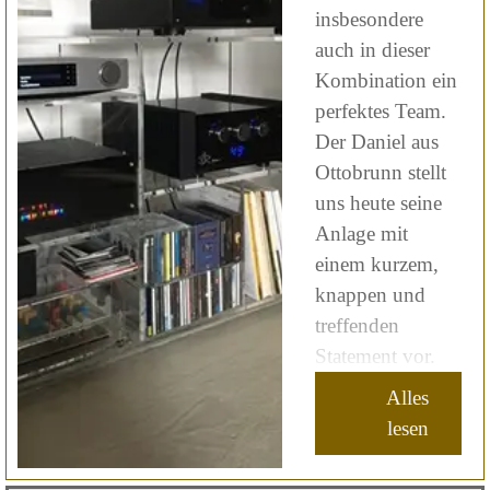
insbesondere
auch in dieser
Kombination ein
perfektes Team.
Der Daniel aus
Ottobrunn stellt
uns heute seine
Anlage mit
einem kurzem,
knappen und
treffenden
Statement vor.
Alles
lesen