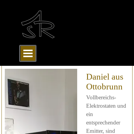
Direkt zum Seiteninhalt
Menü überspringen
Daniel aus
Ottobrunn
Vollbereichs-
Elektrostaten und
ein
entsprechender
Emitter, sind