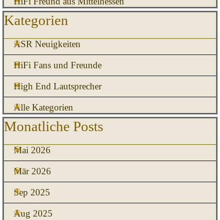
HiFi Freund aus Mittelhessen
Block überspringen Kategorien
Kategorien
ASR Neuigkeiten
HiFi Fans und Freunde
High End Lautsprecher
Alle Kategorien
Block überspringen Monatliche Posts
Monatliche Posts
Mai 2026
Mär 2026
Sep 2025
Aug 2025