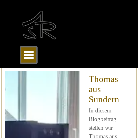
Direkt zum Seiteninhalt
Menü überspringen
Thomas
aus
Sundern
In diesem
Blogbeitrag
stellen wir
Thomas aus