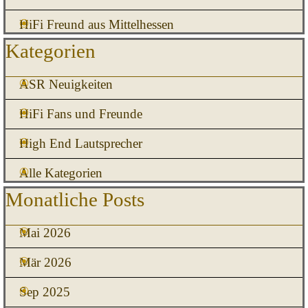
HiFi Freund aus Mittelhessen
Block überspringen Kategorien
Kategorien
ASR Neuigkeiten
HiFi Fans und Freunde
High End Lautsprecher
Alle Kategorien
Block überspringen Monatliche Posts
Monatliche Posts
Mai 2026
Mär 2026
Sep 2025