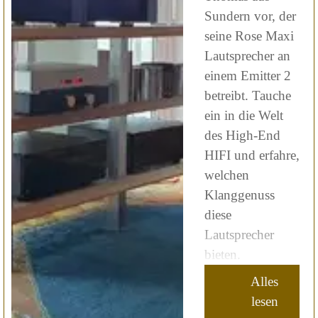
Sundern vor, der
seine Rose Maxi
Lautsprecher an
einem Emitter 2
betreibt. Tauche
ein in die Welt
des High-End
HIFI und erfahre,
welchen
Klanggenuss
diese
Lautsprecher
bieten.
Alles
lesen