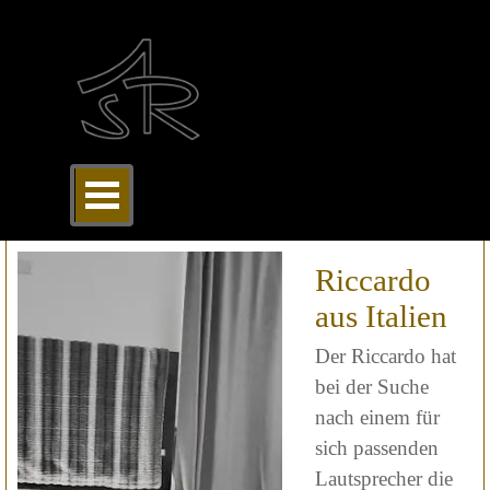
Direkt zum Seiteninhalt
Menü überspringen
Riccardo
aus Italien
Der Riccardo hat
bei der Suche
nach einem für
sich passenden
Lautsprecher die