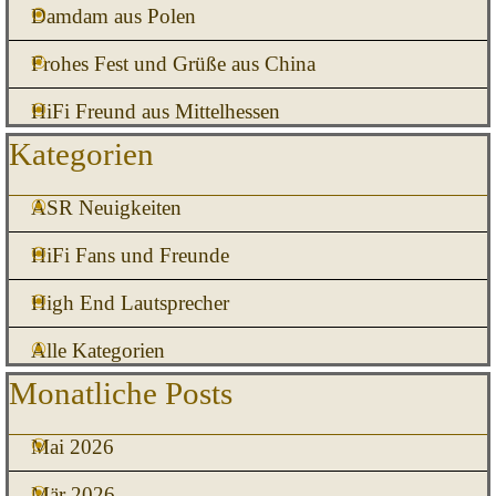
Damdam aus Polen
Frohes Fest und Grüße aus China
HiFi Freund aus Mittelhessen
Block überspringen Kategorien
Kategorien
ASR Neuigkeiten
HiFi Fans und Freunde
High End Lautsprecher
Alle Kategorien
Block überspringen Monatliche Posts
Monatliche Posts
Mai 2026
Mär 2026