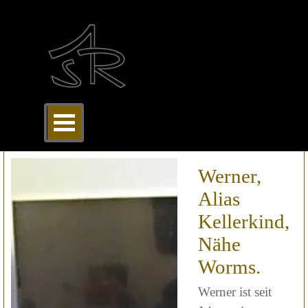
Direkt zum Seiteninhalt
Menü überspringen
Werner,
Alias
Kellerkind,
Nähe
Worms.
Werner ist seit