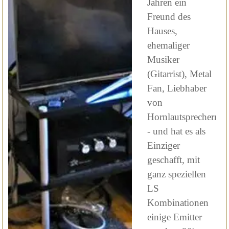
Jahren ein
Freund des
Hauses,
ehemaliger
Musiker
(Gitarrist), Metal
Fan, Liebhaber
von
Hornlautsprechern
- und hat es als
Einziger
geschafft, mit
ganz speziellen
LS
Kombinationen
einige Emitter