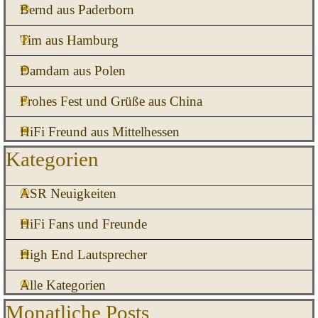
Bernd aus Paderborn
Tim aus Hamburg
Damdam aus Polen
Frohes Fest und Grüße aus China
HiFi Freund aus Mittelhessen
Block überspringen Kategorien
Kategorien
ASR Neuigkeiten
HiFi Fans und Freunde
High End Lautsprecher
Alle Kategorien
Block überspringen Monatliche Posts
Monatliche Posts