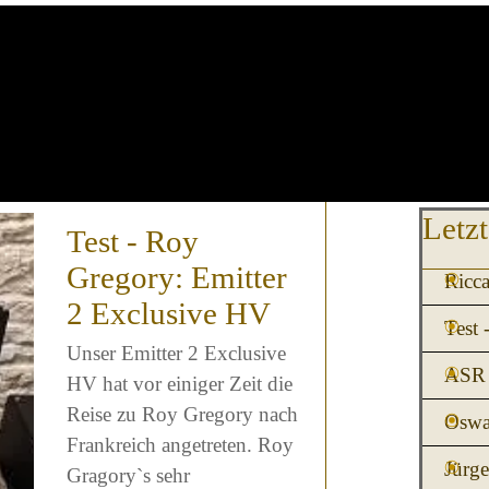
Block üb
Letzt
Test - Roy
Gregory: Emitter
Ricca
2 Exclusive HV
Test 
Unser Emitter 2 Exclusive
ASR 
HV hat vor einiger Zeit die
Reise zu Roy Gregory nach
Oswa
Frankreich angetreten. Roy
Jürg
Gragory`s sehr