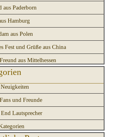
d aus Paderborn
aus Hamburg
am aus Polen
es Fest und Grüße aus China
Freund aus Mittelhessen
erspringen Kategorien
gorien
Neuigkeiten
 Fans und Freunde
 End Lautsprecher
Kategorien
erspringen Monatliche Posts