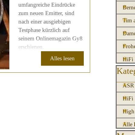
umfangreiche Eindrücke
Bern
zum neuen Emitter, sind
Tim 
nach einer ausgiebigen
Testphase kürzlich auf
Damd
seinem Onlinemagazin Gy8
Froh
erschienen.
Alles lesen
HiFi 
Block üb
Kate
ASR 
HiFi
High
Alle 
Block üb