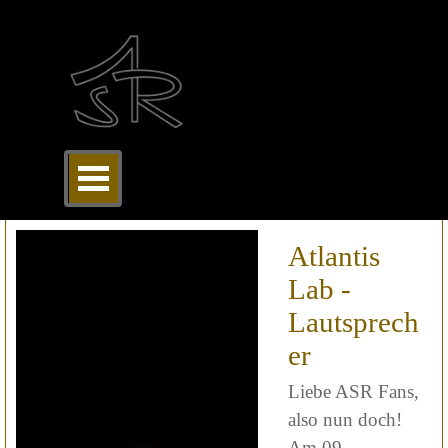
Direkt zum Seiteninhalt
Menü überspringen
Atlantis
Lab -
Lautsprech
er
Liebe ASR Fans,
also nun doch!
Am 09