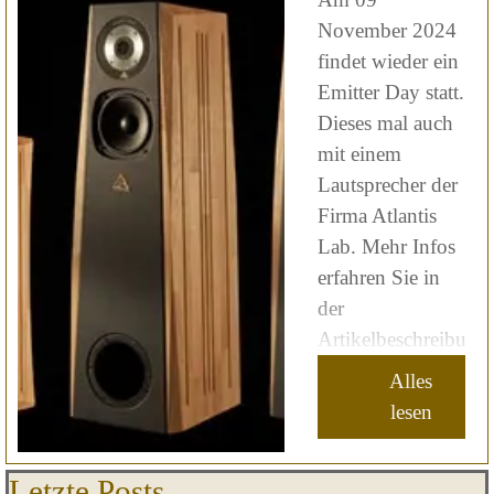
November 2024
findet wieder ein
Emitter Day statt.
Dieses mal auch
mit einem
Lautsprecher der
Firma Atlantis
Lab. Mehr Infos
erfahren Sie in
der
Artikelbeschreibung.
Alles
lesen
Block überspringen Letzte Posts
Letzte Posts