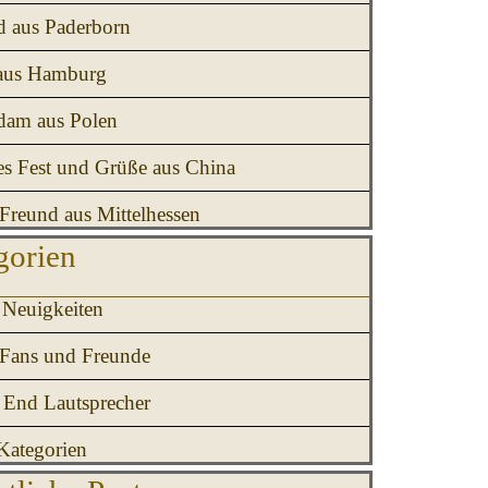
d aus Paderborn
aus Hamburg
am aus Polen
es Fest und Grüße aus China
Freund aus Mittelhessen
erspringen Kategorien
gorien
Neuigkeiten
 Fans und Freunde
 End Lautsprecher
Kategorien
erspringen Monatliche Posts