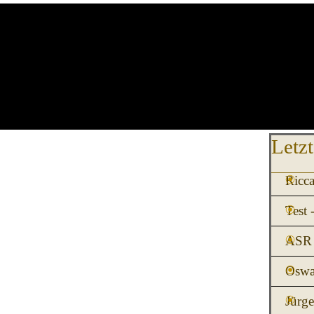
Block üb
Letzt
Ricca
Test 
ASR 
Oswa
Jürg