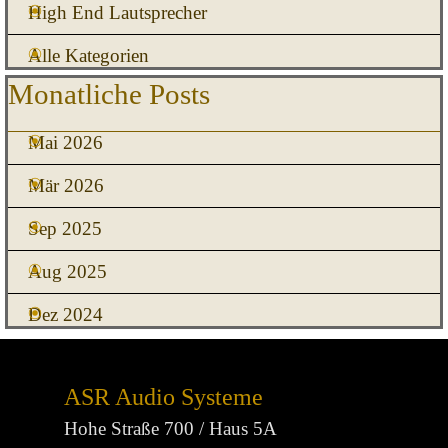
High End Lautsprecher
Alle Kategorien
Block überspringen Monatliche Posts
Monatliche Posts
Mai 2026
Mär 2026
Sep 2025
Aug 2025
Dez 2024
ASR Audio Systeme
Hohe Straße 700 / Haus 5A