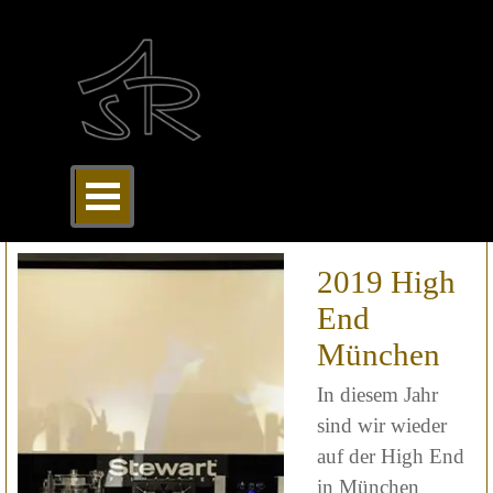
Direkt zum Seiteninhalt
Menü überspringen
2019 High
End
München
In diesem Jahr
sind wir wieder
auf der High End
in München