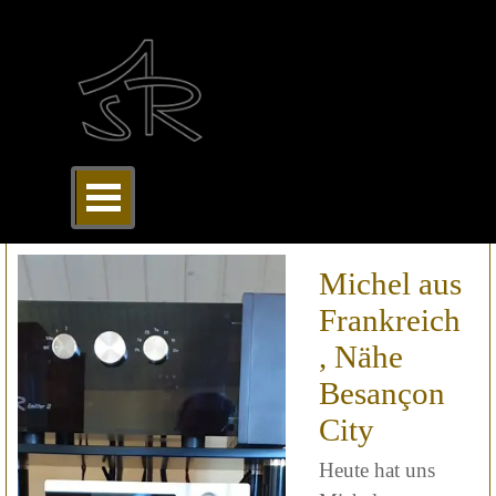
Direkt zum Seiteninhalt
Menü überspringen
Michel aus
Frankreich
, Nähe
Besançon
City
Heute hat uns