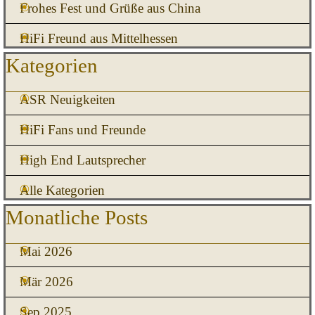
Frohes Fest und Grüße aus China
HiFi Freund aus Mittelhessen
Block überspringen Kategorien
Kategorien
ASR Neuigkeiten
HiFi Fans und Freunde
High End Lautsprecher
Alle Kategorien
Block überspringen Monatliche Posts
Monatliche Posts
Mai 2026
Mär 2026
Sep 2025