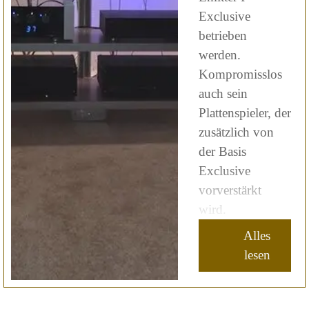
Exclusive
betrieben
werden.
Kompromisslos
auch sein
Plattenspieler, der
zusätzlich von
der Basis
Exclusive
vorverstärkt
wird.
Alles
lesen