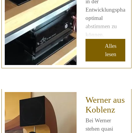
in der
Entwicklungsphase
optimal
abstimmen zu
können.
Alles
lesen
Werner aus
Koblenz
Bei Werner
stehen quasi