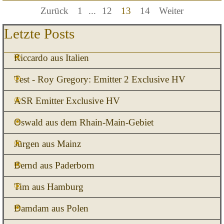
Zurück
Gehen Sie zu Seite:
1
...
Gehen Sie zu Seite:
12
Aktuelle Seite:
13
Gehen Sie zu Seite:
14
Weiter
Block überspringen Letzte Posts
Letzte Posts
Riccardo aus Italien
Test - Roy Gregory: Emitter 2 Exclusive HV
ASR Emitter Exclusive HV
Oswald aus dem Rhain-Main-Gebiet
Jürgen aus Mainz
Bernd aus Paderborn
Tim aus Hamburg
Damdam aus Polen