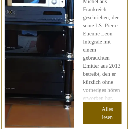
Michel aus
Frankreich
geschrieben, der
seine LS: Pierre
Etienne Leon
Integrale mit
einem
gebrauchten
Emitter aus 2013
betreibt, den er
kürzlich ohne
vorheriges hören
erworben hat.
Alles
lesen